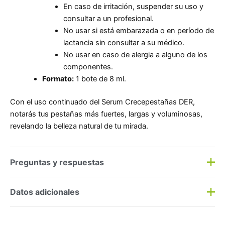
En caso de irritación, suspender su uso y
consultar a un profesional.
No usar si está embarazada o en período de
lactancia sin consultar a su médico.
No usar en caso de alergia a alguno de los
componentes.
Formato:
1 bote de 8 ml.
Con el uso continuado del Serum Crecepestañas DER,
notarás tus pestañas más fuertes, largas y voluminosas,
revelando la belleza natural de tu mirada.
Preguntas y respuestas
Preguntas y respuestas
Datos adicionales
Haz una
pregunta
SKU:
208219
Categorías:
Dermocosmética
,
Maquillaje