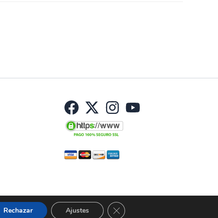
Haz una pregunta
as:
Aguas de mar
,
Botiquín
Etiqueta:
Nuevo
.
No hay preguntas todavía
Cerrar el banner de cookies RGP
Rechazar
Ajustes
© 2026 Curbelo | Todos los derechos reservados