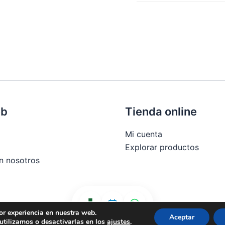
SKU:
248526
Categorí
Marca:
ITALFARMACO S.A
eb
Tienda online
Mi cuenta
Explorar productos
n nosotros
or experiencia en nuestra web.
 compra
Aceptar
tilizamos o desactivarlas en los
ajustes
.