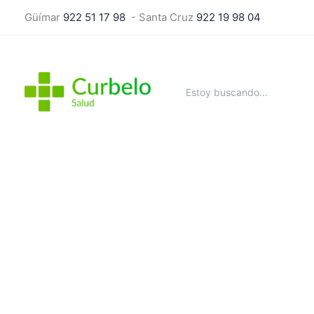
Ir
Güímar
922 51 17 98
- Santa Cruz
922 19 98 04
al
contenido
Buscar
por: