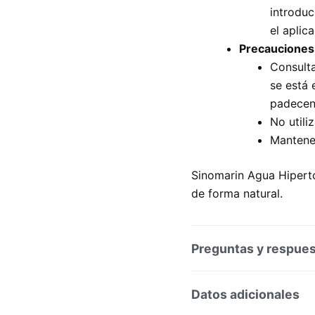
introduc
el aplic
Precauciones
Consulta
se está 
padecen
No utili
Mantener
Sinomarin Agua Hipertón
de forma natural.
Preguntas y respue
Preguntas y respuesta
Datos adicionales