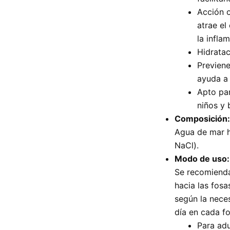
Acción o
atrae el
la infla
Hidratac
Previene
ayuda a 
Apto par
niños y 
Composición:
Agua de mar h
NaCl).
Modo de uso:
Se recomienda 
hacia las fosa
según la nece
día en cada fo
Para adu