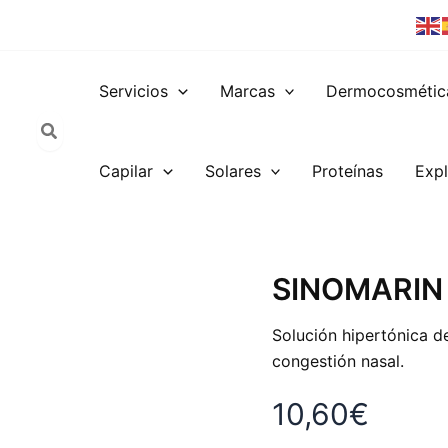
Servicios
Marcas
Dermocosmétic
Capilar
Solares
Proteínas
Expl
SINOMARIN
SINOMARIN 
AGUA
HIPERT
Solución hipertónica de
125
ML
congestión nasal.
cantidad
10,60
€