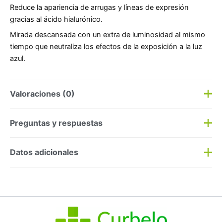
Reduce la apariencia de arrugas y líneas de expresión
gracias al ácido hialurónico.
Mirada descansada con un extra de luminosidad al mismo
tiempo que neutraliza los efectos de la exposición a la luz
azul.
Valoraciones (0)
Aún no hay reseñas
Preguntas y respuestas
Preguntas y respuestas
Datos adicionales
Haz una
pregunta
SKU:
32041
Categorías:
Antiedad
,
Dermocosmética
Etiqueta:
Nuevo
Marca:
Strivectin
No hay preguntas todavía