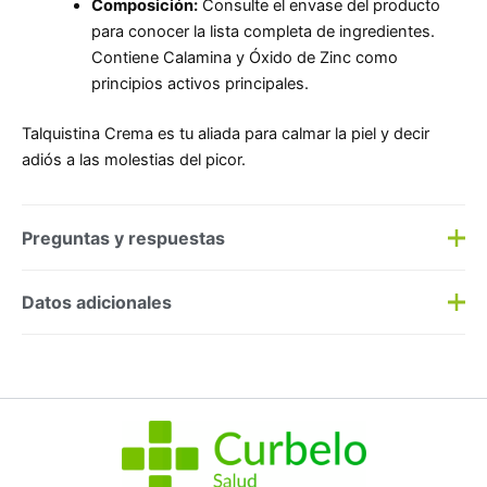
Composición:
Consulte el envase del producto
para conocer la lista completa de ingredientes.
Contiene Calamina y Óxido de Zinc como
principios activos principales.
Talquistina Crema es tu aliada para calmar la piel y decir
adiós a las molestias del picor.
Preguntas y respuestas
Preguntas y respuestas
Datos adicionales
Haz una
pregunta
SKU:
158655
Categorías:
Higiene
,
Infantil Cereales
Etiqueta:
Nuevo
Marca:
Lacer
No hay preguntas todavía