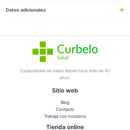
Preguntas y respuestas
Datos adicionales
Haz una
pregunta
SKU:
202482
Categorías:
Aftersun
,
Solares
Etiqueta:
Nuevo
Marca:
Vichy
No hay preguntas todavía
Especialistas en salud desde hace más de 40
años.
Sitio web
Blog
Contacto
Trabaja con nosotros
Tienda online