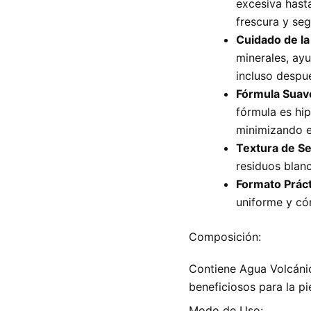
excesiva hast
frescura y seg
Cuidado de la 
minerales, ayu
incluso despué
Fórmula Suav
fórmula es hip
minimizando el
Textura de S
residuos blanc
Formato Práct
uniforme y c
Composición:
Contiene Agua Volcánic
beneficiosos para la pie
Modo de Uso: