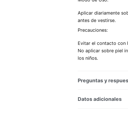
Aplicar diariamente sobr
antes de vestirse.
Precauciones:
Evitar el contacto con 
No aplicar sobre piel i
los niños.
Preguntas y respue
Preguntas y respuesta
Datos adicionales
SKU:
257659
Categorí
Marca:
Vichy