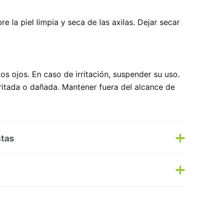
e la piel limpia y seca de las axilas. Dejar secar
los ojos. En caso de irritación, suspender su uso.
rritada o dañada. Mantener fuera del alcance de
stas
s
Haz una pregunta
as:
Corporal
,
Desodorantes
Etiqueta:
Nuevo