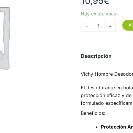
10,95
€
Hay existencias
Añ
-
+
Descripción
Vichy Hombre Desodora
El desodorante en bola
protección eficaz y de 
formulado específicame
Beneficios:
Protección An