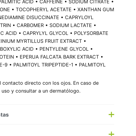
ALMITIC ACID • CAFFEINE • SODIUM CITRATE •
NE • TOCOPHERYL ACETATE • XANTHAN GUM
NEDIAMINE DISUCCINATE • CAPRYLOYL
XTRIN • CARBOMER • SODIUM LACTATE •
RIC ACID • CAPRYLYL GLYCOL • POLYSORBATE
CINIUM MYRTILLUS FRUIT EXTRACT •
BOXYLIC ACID • PENTYLENE GLYCOL •
OTEIN • EPERUA FALCATA BARK EXTRACT •
-9 • PALMITOYL TRIPEPTIDE-1 • PALMITOYL
l contacto directo con los ojos. En caso de
u uso y consultar a un dermatólogo.
stas
s