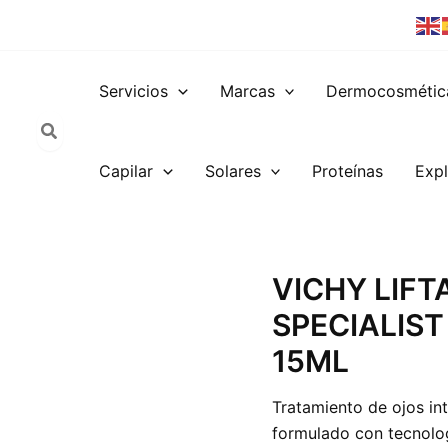
Servicios
Marcas
Dermocosmétic
Capilar
Solares
Proteínas
Expl
VICHY
VICHY LIF
LIFTACTIV
SPECIALIS
COLLAGEN
SPECIALIST
15ML
TRATAMIENTO
DE
OJOS
Tratamiento de ojos in
15ML
formulado con tecnolo
cantidad