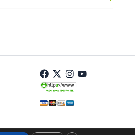
Haz una pregunta
s:
Dermocosmética
,
Ojos
Etiqueta:
Nuevo
No hay preguntas todavía