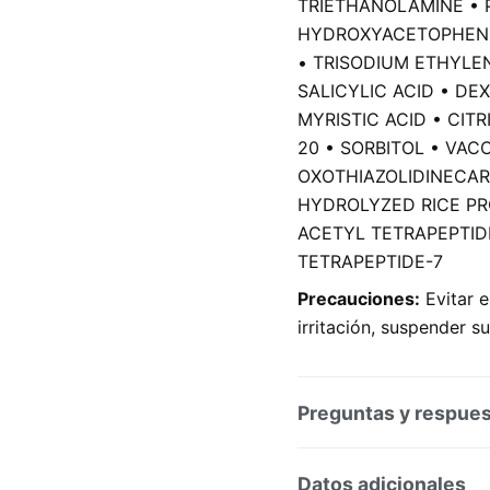
TRIETHANOLAMINE • P
HYDROXYACETOPHENO
• TRISODIUM ETHYLE
SALICYLIC ACID • DE
MYRISTIC ACID • CIT
20 • SORBITOL • VAC
OXOTHIAZOLIDINECAR
HYDROLYZED RICE PR
ACETYL TETRAPEPTIDE
TETRAPEPTIDE-7
Precauciones:
Evitar e
irritación, suspender s
Preguntas y respue
Preguntas y respuesta
Datos adicionales