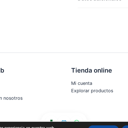
SKU:
164911
Categoría
Marca:
Vichy
eb
Tienda online
Mi cuenta
Explorar productos
n nosotros
or experiencia en nuestra web.