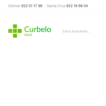
Ir
Güímar
922 51 17 98
- Santa Cruz
922 19 98 04
al
contenido
Buscar
por: