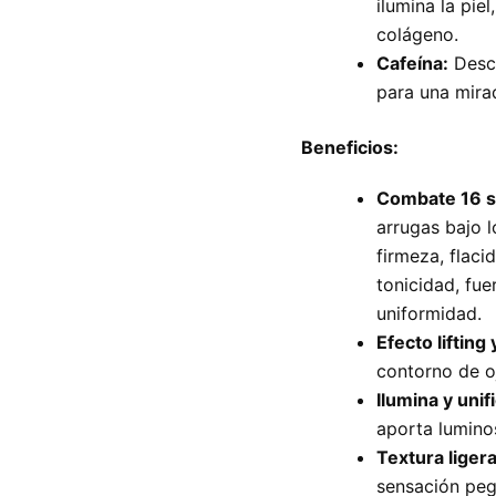
ilumina la pie
colágeno.
Cafeína:
Desco
para una mir
Beneficios:
Combate 16 si
arrugas bajo l
firmeza, flaci
tonicidad, fue
uniformidad.
Efecto lifting
contorno de o
Ilumina y unif
aporta lumino
Textura liger
sensación pega