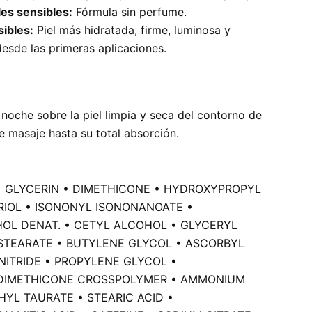
les sensibles:
Fórmula sin perfume.
sibles:
Piel más hidratada, firme, luminosa y
esde las primeras aplicaciones.
noche sobre la piel limpia y seca del contorno de
e masaje hasta su total absorción.
 • GLYCERIN • DIMETHICONE • HYDROXYPROPYL
IOL • ISONONYL ISONONANOATE •
HOL DENAT. • CETYL ALCOHOL • GLYCERYL
 STEARATE • BUTYLENE GLYCOL • ASCORBYL
NITRIDE • PROPYLENE GLYCOL •
 DIMETHICONE CROSSPOLYMER • AMMONIUM
YL TAURATE • STEARIC ACID •