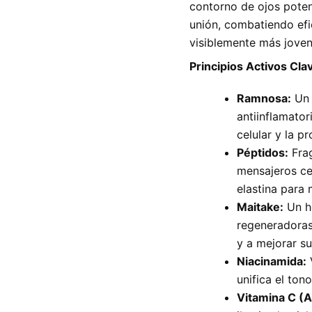
contorno de ojos poten
unión, combatiendo e
visiblemente más joven
Principios Activos Cla
Ramnosa:
Un 
antiinflamator
celular y la p
Péptidos:
Fra
mensajeros ce
elastina para 
Maitake:
Un h
regeneradoras 
y a mejorar su
Niacinamida:
V
unifica el ton
Vitamina C (A