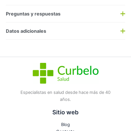
Preguntas y respuestas
Preguntas y respuestas
Datos adicionales
Haz una
pregunta
SKU:
334219
Categorías:
Dermocosmética
,
Higiene
Etiqueta:
Nuevo
Marca:
Vichy
No hay preguntas todavía
Especialistas en salud desde hace más de 40
años.
Sitio web
Blog