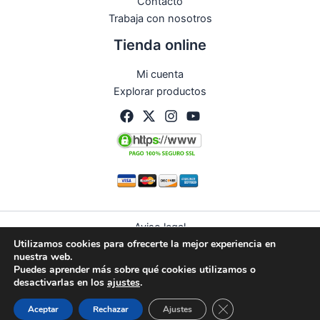
Contacto
Trabaja con nosotros
Tienda online
Mi cuenta
Explorar productos
Aviso legal
Utilizamos cookies para ofrecerte la mejor experiencia en
Política de privacidad
nuestra web.
Condiciones de compra
Puedes aprender más sobre qué cookies utilizamos o
Política de devoluciones y reembolsos
desactivarlas en los
ajustes
.
Política de cookies (UE)
Guardias
Citas
WhatsApp
Cerrar el banner de 
Aceptar
Rechazar
Ajustes