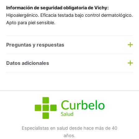
Información de seguridad obligatoria de Vichy:
Hipoalergénico. Eficacia testada bajo control dermatológico.
Apto para piel sensible.
Preguntas y respuestas
Preguntas y respuestas
Datos adicionales
Haz una
pregunta
SKU:
177168
Categorías:
Antiedad
,
Dermocosmética
Etiqueta:
Nuevo
Marca:
Vichy
No hay preguntas todavía
Especialistas en salud desde hace más de 40
años.