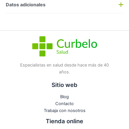
Preguntas y respuestas
Datos adicionales
Haz una
pregunta
SKU:
348458
Categorías:
Cepillos
,
Dental
Etiqueta:
Nuevo
Marca:
Dentaid
No hay preguntas todavía
Especialistas en salud desde hace más de 40
años.
Sitio web
Blog
Contacto
Trabaja con nosotros
Tienda online