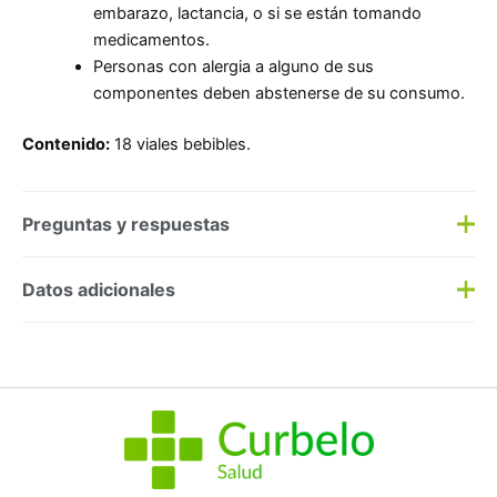
embarazo, lactancia, o si se están tomando
medicamentos.
Personas con alergia a alguno de sus
componentes deben abstenerse de su consumo.
Contenido:
18 viales bebibles.
Preguntas y respuestas
Preguntas y respuestas
Datos adicionales
Haz una
pregunta
SKU:
189726
Categorías:
Cansancio
,
Fitoterapia
Etiqueta:
Nuevo
Marca:
Sebamed
No hay preguntas todavía