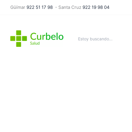
Ir
Güímar
922 51 17 98
- Santa Cruz
922 19 98 04
al
contenido
Buscar
por: