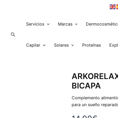
Servicios
Marcas
Dermocosmétic
Capilar
Solares
Proteínas
Expl
ARKORELAX
ARKORELAX
SUEÑO
BICAPA
FORTE
30
COMP
Complemento alimentici
BICAPA
para un sueño reparado
cantidad