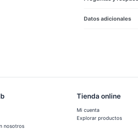
Preguntas y respuesta
Datos adicionales
SKU:
189924
Categorí
Marca:
ARKOPHARMA LAB
eb
Tienda online
Mi cuenta
Explorar productos
n nosotros