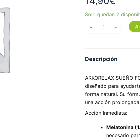
14,90
€
Solo quedan 2 disponi
Añ
-
+
Descripción
ARKORELAX SUEÑO FORT
diseñado para ayudarte
forma natural. Su fórm
una acción prolongada 
Acción Inmediata:
Melatonina (1
necesario para