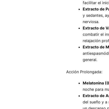
facilitar el in
Extracto de Pa
y sedantes, ay
nerviosa.
Extracto de V
combatir el i
relajación pro
Extracto de Me
antiespasmódi
general.
Acción Prolongada:
Melatonina (0
noche para ma
Extracto de A
del sueño y a
un descanso p