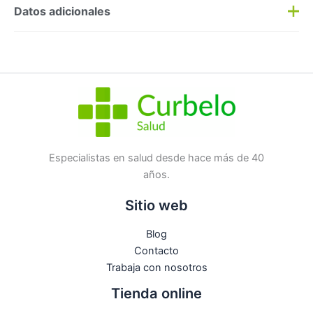
Preguntas y respuestas
Datos adicionales
Haz una
pregunta
SKU:
3286
Categorías:
Corporal
,
Geles/Jabones
Etiqueta:
Nuevo
Marca:
INDUSTRIAS BETER S.A.
No hay preguntas todavía
Especialistas en salud desde hace más de 40
años.
Sitio web
Blog
Contacto
Trabaja con nosotros
Tienda online