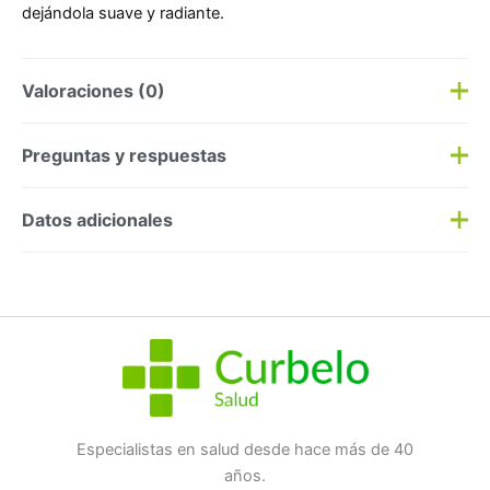
dejándola suave y radiante.
Valoraciones (0)
Aún no hay reseñas
Preguntas y respuestas
Preguntas y respuestas
Datos adicionales
Haz una
pregunta
SKU:
3817
Categorías:
Dermocosmética
,
Rojeces
Etiqueta:
Nuevo
Marca:
Strivectin
No hay preguntas todavía
Especialistas en salud desde hace más de 40
años.