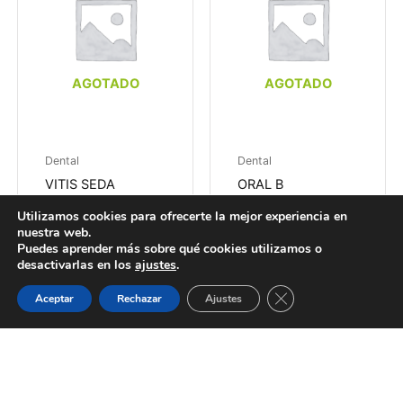
AGOTADO
AGOTADO
Dental
Dental
VITIS SEDA
ORAL B
DENTAL SIN CERA
ESSENCIAL FLOSS
Utilizamos cookies para ofrecerte la mejor experiencia en
CERA M…
5,00
€
nuestra web.
Puedes aprender más sobre qué cookies utilizamos o
3,30
€
Leer más
desactivarlas en los
ajustes
.
Leer más
Guardias
Citas
WhatsApp
Cerrar el banner de 
Aceptar
Rechazar
Ajustes