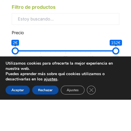
Filtro de productos
Precio
2€
152€
2
40
77
115
152
Utilizamos cookies para ofrecerte la mejor experiencia en
Categorías
nuestra web.
Puedes aprender más sobre qué cookies utilizamos o
Blanqueadores
(9)
desactivarlas en los
ajustes
.
Guardias
Citas
WhatsApp
Cerrar el banner de 
Sensibilidad
(11)
Aceptar
Rechazar
Ajustes
Aftas
(5)
Cepillos
(53)
Encías
(29)