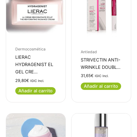
Dermocosmética
Antiedad
LIERAC
STRIVECTIN ANTI-
HYDRAGENIST EL
WRINKLE DOUBL…
GEL CRE…
31,65
€
IGIC Incl.
29,80
€
IGIC Incl.
Añadir al carrito
Añadir al carrito