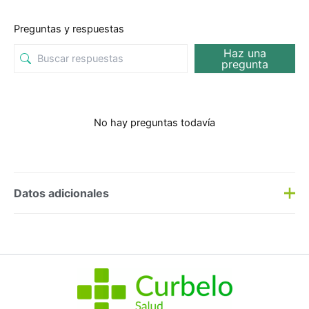
Preguntas y respuestas
Haz una
pregunta
No hay preguntas todavía
Datos adicionales
SKU:
6118
Categorías:
Dermocosmética
,
Maquillaje
Etiqueta:
Nuevo
Marca:
Erborian