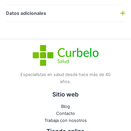
Preguntas y respuestas
Datos adicionales
Haz una
pregunta
SKU:
191533
Categorías:
Cansancio
,
Fitoterapia
Etiqueta:
Nuevo
Marca:
Sterimar
No hay preguntas todavía
Especialistas en salud desde hace más de 40
años.
Sitio web
Blog
Contacto
Trabaja con nosotros