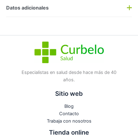
Preguntas y respuestas
Datos adicionales
Haz una
pregunta
SKU:
201146
Categorías:
Digestivo
,
Fitoterapia
Etiqueta:
Nuevo
Marca:
Sterimar
No hay preguntas todavía
Especialistas en salud desde hace más de 40
años.
Sitio web
Blog
Contacto
Trabaja con nosotros
Tienda online