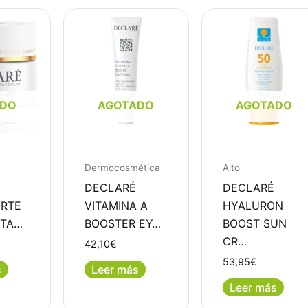
ADO
AGOTADO
AGOTADO
Dermocosmética
Alto
DECLARÉ
DECLARÉ
RTE
VITAMINA A
HYALURON
ITA…
BOOSTER EY…
BOOST SUN
CR…
42,10
€
53,95
€
s
Leer más
Leer más