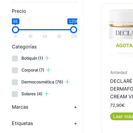
Precio
8€
120€
8
36
64
92
120
AGOT
Categorías
Botiquín
(1)
Corporal
(7)
Antiedad
DECLARÉ
Dermocosmética
(76)
DERMAFO
Solares
(4)
CREAM V
72,90
€
Marcas
+
Leer má
Etiquetas
+