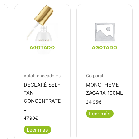
AGOTADO
AGOTADO
Autobronceadores
Corporal
DECLARÉ SELF
MONOTHEME
TAN
ZAGARA 100ML
CONCENTRATE
24,95
€
…
Leer más
47,90
€
Leer más