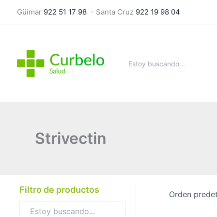
Ir
Güímar
922 51 17 98
- Santa Cruz
922 19 98 04
al
contenido
Buscar
por:
Strivectin
Filtro de productos