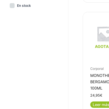
En stock
AGOT
Corporal
MONOTH
BERGAM
100ML
24,95
€
Leer má