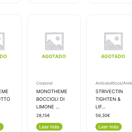
ADO
AGOTADO
AGOTADO
Corporal
Anticelulíticos/Anti
EME
MONOTHEME
STRIVECTIN
OTTO
BOCCIOLI DI
TIGHTEN &
LIMONE …
LIF…
28,15
€
59,30
€
s
Leer más
Leer más