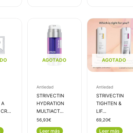
ADO
AGOTADO
AGOTADO
Antiedad
Antiedad
STRIVECTIN
STRIVECTIN
 A
HYDRATION
TIGHTEN &
 CR…
MULTIACT…
LIF…
56,93
€
69,20
€
s
Leer más
Leer más