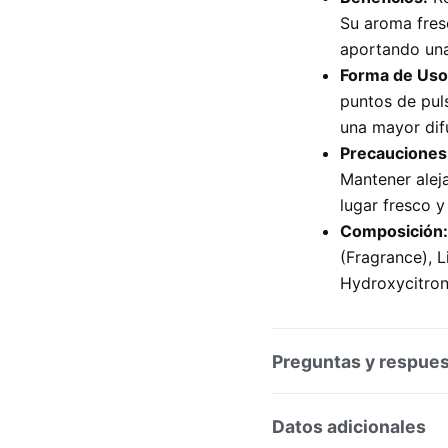
Su aroma fres
aportando una
Forma de Uso
puntos de puls
una mayor difu
Precauciones
Mantener alej
lugar fresco y
Composición:
(Fragrance), L
Hydroxycitrone
Preguntas y respue
Preguntas y respuesta
Datos adicionales