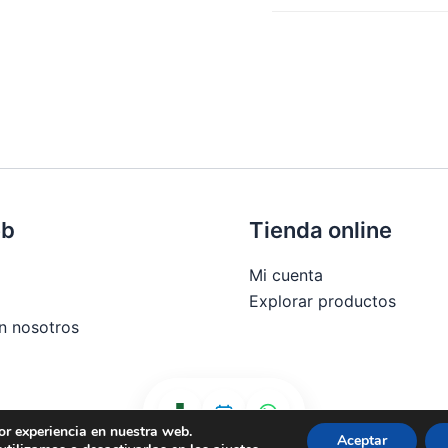
SKU:
268111
Categoría
Marca:
Strivectin
eb
Tienda online
Mi cuenta
Explorar productos
n nosotros
or experiencia en nuestra web.
 compra
Aceptar