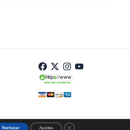
Haz una pregunta
s:
Corporal
,
Perfumes/Colonias
Etiqueta:
Nuevo
No hay preguntas todavía
Cerrar el banner de cookies RGP
Rechazar
Ajustes