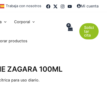
Trabaja con nosotros
Mi cuenta
a
Corporal
Solici
tar
cita
orar productos
E ZAGARA 100ML
ítrica para uso diario.