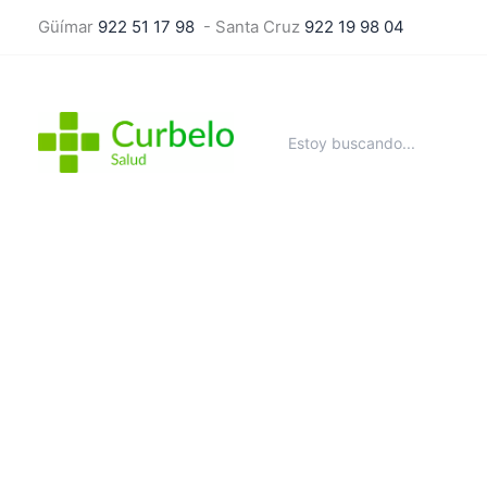
Ir
Güímar
922 51 17 98
- Santa Cruz
922 19 98 04
al
contenido
Buscar
por: