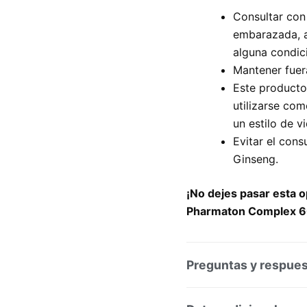
Consultar con 
embarazada, 
alguna condic
Mantener fuera
Este producto
utilizarse com
un estilo de v
Evitar el con
Ginseng.
¡No dejes pasar esta op
Pharmaton Complex 6
Preguntas y respue
Preguntas y respuesta