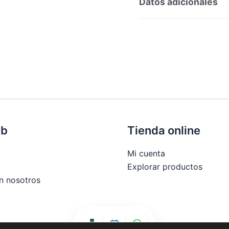
Datos adicionales
SKU:
210870
Categorí
Marca:
OPELLA HEALTHCA
eb
Tienda online
Mi cuenta
Explorar productos
n nosotros