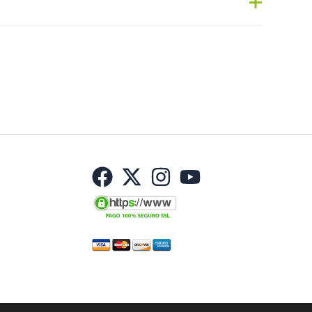
Haz una pregunta
as:
Dietética
,
Vitaminas/minerales
Etiqueta:
Nuevo
RE SPAIN S.L.
No hay preguntas todavía