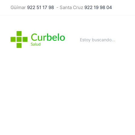
Ir
Güímar
922 51 17 98
- Santa Cruz
922 19 98 04
al
contenido
Buscar
por: