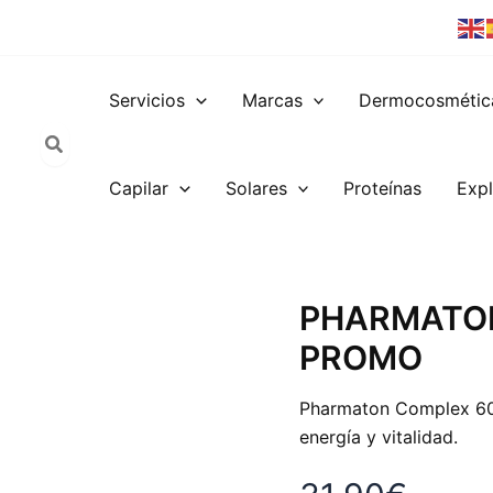
Servicios
Marcas
Dermocosmétic
Capilar
Solares
Proteínas
Expl
PHARMATON
PHARMATON
COMPLEX
PROMO
60
+
60
Pharmaton Complex 60 
PROMO
energía y vitalidad.
cantidad