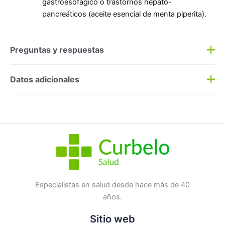
gastroesofágico o trastornos hepato-
pancreáticos (aceite esencial de menta piperita).
Preguntas y respuestas
Preguntas y respuestas
Datos adicionales
Haz una
pregunta
SKU:
214501
Categorías:
Fitoterapia
,
Garganta
Etiqueta:
Nuevo
Marca:
Sterimar
No hay preguntas todavía
Especialistas en salud desde hace más de 40
años.
Sitio web