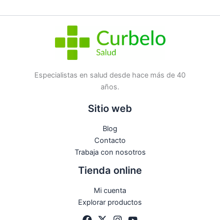
SKU:
21420
Categorías:
Corporal
,
Perfumes/Colonias
Etiqueta:
Nuevo
Marca:
ROGER & GALLET
No hay preguntas todavía
Especialistas en salud desde hace más de 40
años.
Sitio web
Blog
Contacto
Trabaja con nosotros
Tienda online
Mi cuenta
Explorar productos