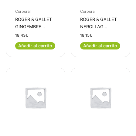
Corporal
Corporal
ROGER & GALLET
ROGER & GALLET
GINGEMBRE…
NEROLI AG…
18,43
€
18,15
€
Añadir al carrito
Añadir al carrito