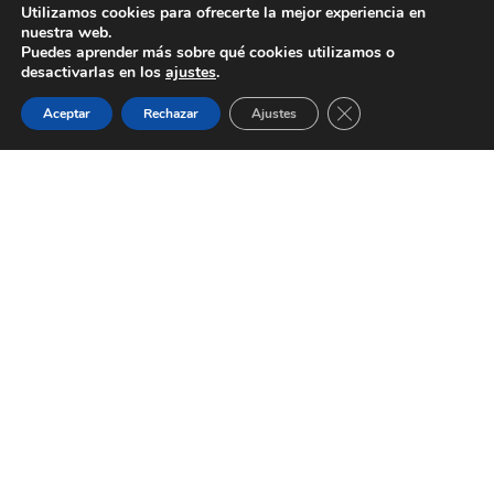
Corporal
Corporal
Utilizamos cookies para ofrecerte la mejor experiencia en
nuestra web.
ROGER & GALLET
ROGER & GALLET
Puedes aprender más sobre qué cookies utilizamos o
THÉ VERT …
SHISO AGU…
desactivarlas en los
ajustes
.
36,90
€
34,50
€
Guardias
Citas
WhatsApp
Cerrar el banner de 
Aceptar
Rechazar
Ajustes
Añadir al carrito
Añadir al carrito
Corporal
Corporal