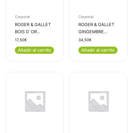
Corporal
Corporal
ROGER & GALLET
ROGER & GALLET
BOIS D´OR…
GINGEMBRE…
17,50
€
34,50
€
Añadir al carrito
Añadir al carrito