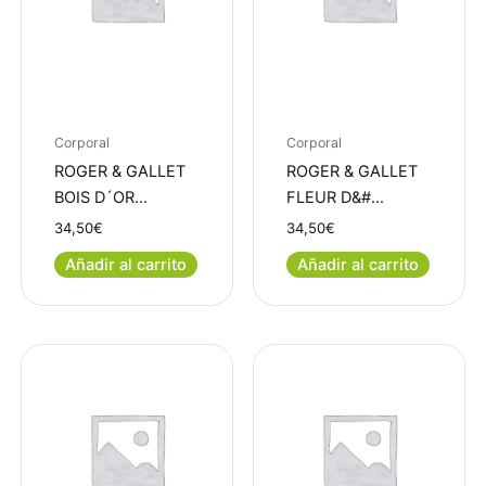
Corporal
Corporal
ROGER & GALLET
ROGER & GALLET
BOIS D´OR…
FLEUR D&#…
34,50
€
34,50
€
Añadir al carrito
Añadir al carrito