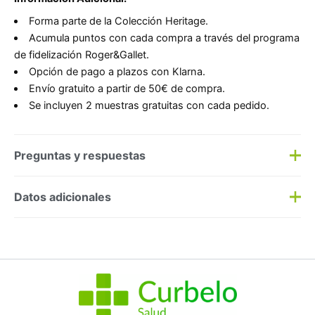
Forma parte de la Colección Heritage.
Acumula puntos con cada compra a través del programa
de fidelización Roger&Gallet.
Opción de pago a plazos con Klarna.
Envío gratuito a partir de 50€ de compra.
Se incluyen 2 muestras gratuitas con cada pedido.
Preguntas y respuestas
Preguntas y respuestas
Datos adicionales
Haz una
pregunta
SKU:
12420
Categorías:
Corporal
,
Perfumes/Colonias
Etiqueta:
Nuevo
Marca:
ROGER & GALLET
No hay preguntas todavía