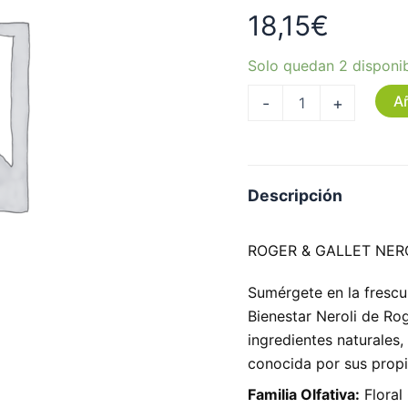
cantidad
18,15
€
Solo quedan 2 disponi
Añ
-
+
Descripción
ROGER & GALLET NER
Sumérgete en la frescu
Bienestar Neroli de Rog
ingredientes naturales, 
conocida por sus propie
Familia Olfativa:
Floral 