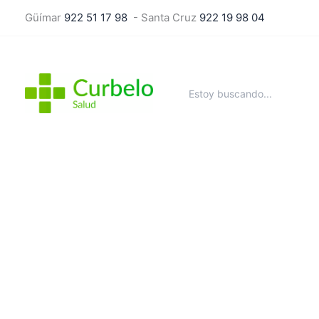
Ir
Güímar
922 51 17 98
- Santa Cruz
922 19 98 04
al
contenido
Buscar
por: