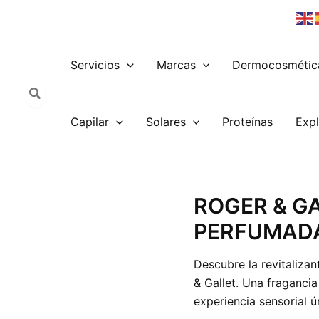
Servicios
Marcas
Dermocosmétic
Capilar
Solares
Proteínas
Expl
ROGER
ROGER & G
&
PERFUMADA
GALLET
NEROLI
AGUA
Descubre la revitaliza
PERFUMADA
& Gallet. Una fragancia
DE
BIENESTAR
experiencia sensorial ú
30ML