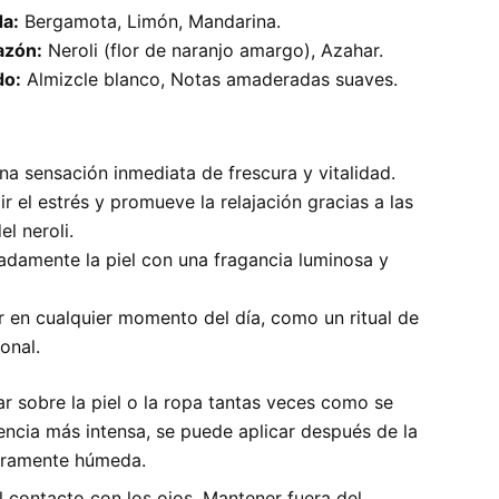
da:
Bergamota, Limón, Mandarina.
azón:
Neroli (flor de naranjo amargo), Azahar.
do:
Almizcle blanco, Notas amaderadas suaves.
na sensación inmediata de frescura y vitalidad.
r el estrés y promueve la relajación gracias a las
l neroli.
adamente la piel con una fragancia luminosa y
r en cualquier momento del día, como un ritual de
onal.
r sobre la piel o la ropa tantas veces como se
encia más intensa, se puede aplicar después de la
geramente húmeda.
l contacto con los ojos. Mantener fuera del