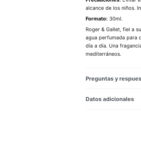
alcance de los niños. I
Formato:
30ml.
Roger & Gallet, fiel a 
agua perfumada para o
día a día. Una fraganci
mediterráneos.
Preguntas y respue
Preguntas y respuesta
Datos adicionales
SKU:
184057
Categorí
Marca:
ROGER & GALLET