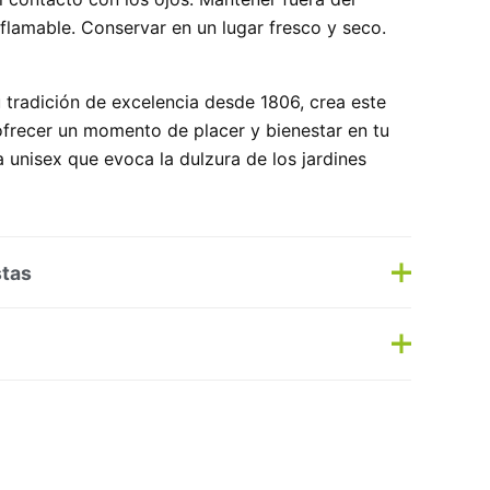
nflamable. Conservar en un lugar fresco y seco.
su tradición de excelencia desde 1806, crea este
frecer un momento de placer y bienestar en tu
a unisex que evoca la dulzura de los jardines
stas
s
Haz una pregunta
as:
Corporal
,
Perfumes/Colonias
Etiqueta:
Nuevo