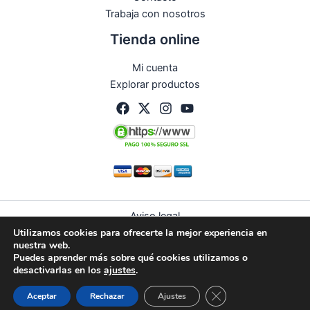
Trabaja con nosotros
Tienda online
Mi cuenta
Explorar productos
Aviso legal
Utilizamos cookies para ofrecerte la mejor experiencia en
Política de privacidad
nuestra web.
Condiciones de compra
Puedes aprender más sobre qué cookies utilizamos o
Política de devoluciones y reembolsos
desactivarlas en los
ajustes
.
Política de cookies (UE)
Guardias
Citas
WhatsApp
Cerrar el banner de 
Aceptar
Rechazar
Ajustes
© 2026 Curbelo | Todos los derechos reservados