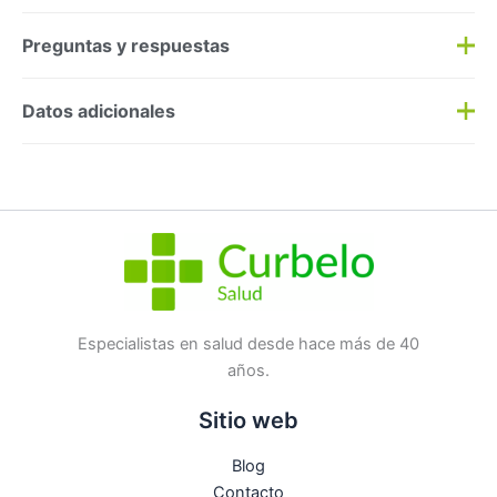
Preguntas y respuestas
Preguntas y respuestas
Datos adicionales
Haz una
pregunta
SKU:
20128
Categorías:
Corporal
,
Perfumes/Colonias
Etiqueta:
Nuevo
Marca:
ROGER & GALLET
No hay preguntas todavía
Especialistas en salud desde hace más de 40
años.
Sitio web
Blog
Contacto