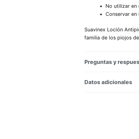
No utilizar en
Conservar en 
Suavinex Loción Antipio
familia de los piojos d
Preguntas y respue
Preguntas y respuesta
Datos adicionales
SKU:
218568
Categorí
Marca:
IONFARMA S.L.U.