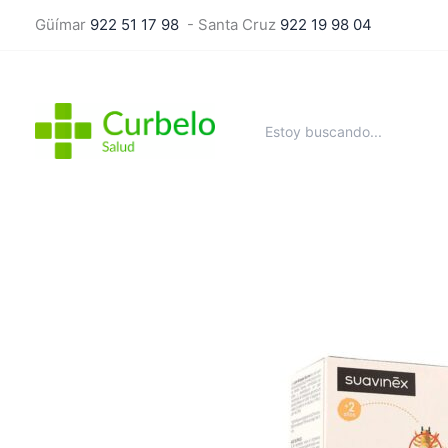
Ir
Güímar
922 51 17 98
- Santa Cruz
922 19 98 04
al
contenido
Buscar
por: