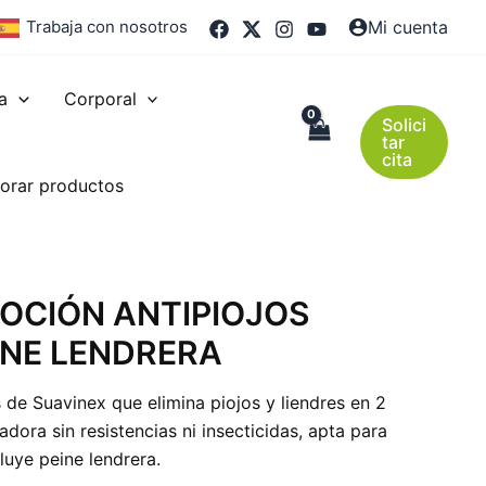
Trabaja con nosotros
Mi cuenta
a
Corporal
Solici
tar
cita
orar productos
LOCIÓN ANTIPIOJOS
INE LENDRERA
 de Suavinex que elimina piojos y liendres en 2
dora sin resistencias ni insecticidas, apta para
luye peine lendrera.