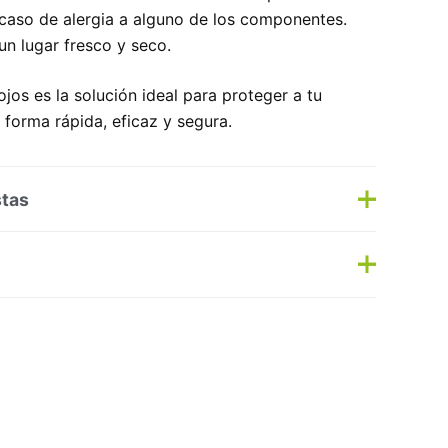
 caso de alergia a alguno de los componentes.
un lugar fresco y seco.
jos es la solución ideal para proteger a tu
e forma rápida, eficaz y segura.
stas
s
Haz una pregunta
as:
Capilar
,
Piojos
Etiqueta:
Nuevo
No hay preguntas todavía