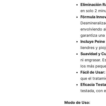
Eliminación Rá
en solo 2 minu
Fórmula Inno
Desmineralizad
envolviendo al
garantiza una 
Incluye Peine
liendres y pio
Suavidad y C
ni engrasar. 
los más peque
Fácil de Usar:
que el tratam
Eficacia Test
testada, con e
Modo de Uso: