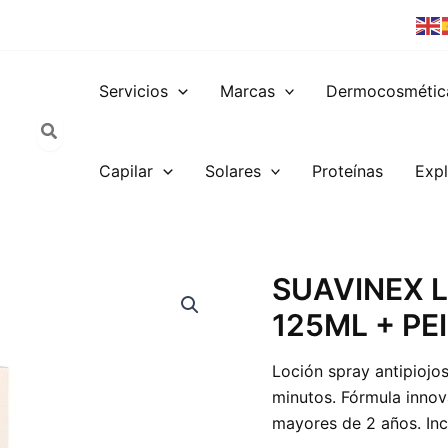
Servicios
Marcas
Dermocosmétic
Capilar
Solares
Proteínas
Expl
SUAVINEX
SUAVINEX 
LOCIÓN
125ML + PE
ANTIPIOJOS
125ML
+
Loción spray antipiojos
PEINE
minutos. Fórmula innova
LENDRERA
cantidad
mayores de 2 años. Inc