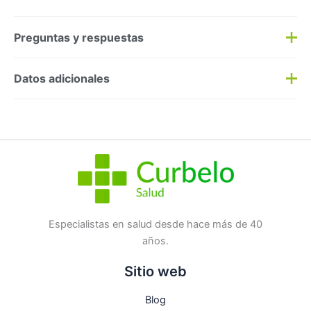
Preguntas y respuestas
Preguntas y respuestas
Datos adicionales
Haz una
pregunta
SKU:
101231
Categorías:
Adultos
,
Dietética
Etiqueta:
Nuevo
Marca:
Nestle
No hay preguntas todavía
Especialistas en salud desde hace más de 40
años.
Sitio web
Blog