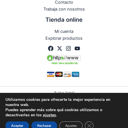
Contacto
Trabaja con nosotros
Tienda online
Mi cuenta
Explorar productos
Aviso legal
Utilizamos cookies para ofrecerte la mejor experiencia en
Política de privacidad
nuestra web.
Condiciones de compra
Puedes aprender más sobre qué cookies utilizamos o
Política de devoluciones y reembolsos
desactivarlas en los
ajustes
.
Política de cookies (UE)
Guardias
Citas
WhatsApp
Cerrar el banner de 
Aceptar
Rechazar
Ajustes