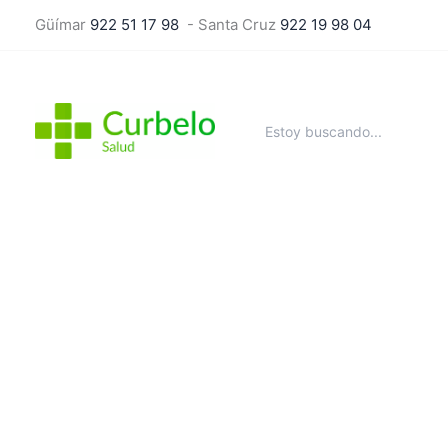
Ir
Güímar
922 51 17 98
- Santa Cruz
922 19 98 04
al
contenido
Buscar
por: