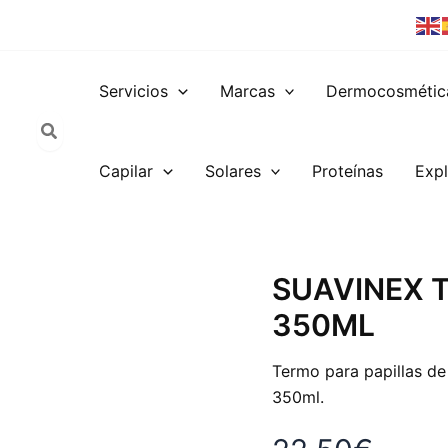
Servicios
Marcas
Dermocosmétic
Capilar
Solares
Proteínas
Expl
SUAVINEX
SUAVINEX 
TERMO
350ML
PAPILLA
ROSA
350ML
Termo para papillas de
cantidad
350ml.