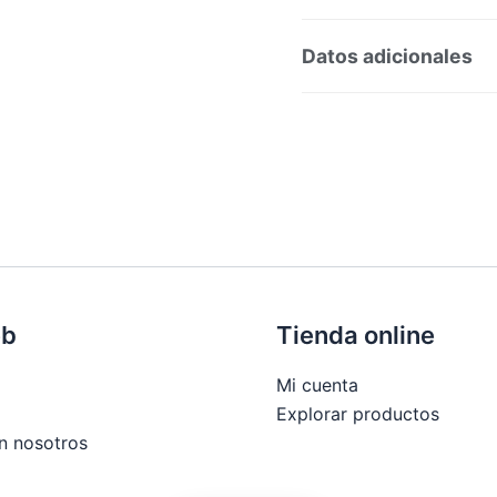
Preguntas y respuesta
Datos adicionales
SKU:
180701
Categoría
Marca:
Suavinex
eb
Tienda online
Mi cuenta
Explorar productos
n nosotros