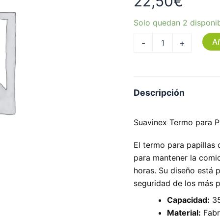
22,50
€
Solo quedan 2 disponi
Añ
-
+
Descripción
Suavinex Termo para P
El termo para papillas
para mantener la comid
horas. Su diseño está 
seguridad de los más 
Capacidad:
35
Material:
Fabri