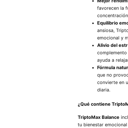
Mejor rendimi
favorecen la 
concentración
Equilibrio em
ansiosa, Tript
emocional y m
Alivio del est
complemento a
ayuda a relaja
Fórmula natur
que no provoc
convierte en 
diaria.
¿Qué contiene Tripto
TriptoMax Balance
inc
tu bienestar emocional 