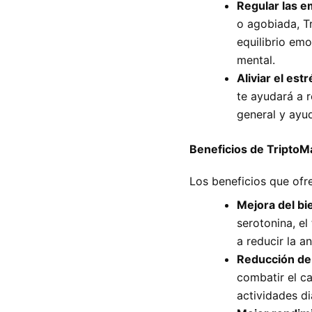
Regular las 
o agobiada, T
equilibrio emo
mental.
Aliviar el estr
te ayudará a 
general y ayud
Beneficios de TriptoM
Los beneficios que of
Mejora del bi
serotonina, el
a reducir la a
Reducción de 
combatir el c
actividades di