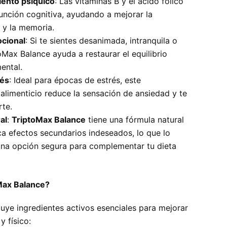
ento psíquico
: Las vitaminas B y el ácido fólico
función cognitiva, ayudando a mejorar la
 y la memoria.
ocional
: Si te sientes desanimada, intranquila o
oMax Balance ayuda a restaurar el equilibrio
ental.
rés
: Ideal para épocas de estrés, este
limenticio reduce la sensación de ansiedad y te
rte.
al
:
TriptoMax Balance
tiene una fórmula natural
a efectos secundarios indeseados, lo que lo
una opción segura para complementar tu dieta
Max Balance?
luye ingredientes activos esenciales para mejorar
y físico: