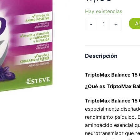
Hay existencias
Añ
-
+
Descripción
TriptoMax Balance 15
¿Qué es TriptoMax Ba
TriptoMax Balance 15
especialmente diseñado
rendimiento psíquico. 
aminoácido esencial que
neurotransmisor que reg