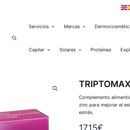
Servicios
Marcas
Dermocosmétic
Capilar
Solares
Proteínas
Expl
TRIPTOMAX
TRIPTOMAX
BALANCE
15
Complemento alimentici
COMP
cantidad
zinc para mejorar el es
estrés.
17,15
€