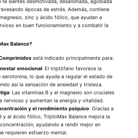
i te sientes desmotivada, desanimada, agobiada
atravesando épocas de estrés. Además, contiene
 magnesio, zinc y ácido fólico, que ayudan a
rvioso en buen funcionamiento y a combatir la
oMax Balance?
 Comprimidos
está indicado principalmente para:
enestar emocional
: El triptófano favorece la
 serotonina, lo que ayuda a regular el estado de
ndo así la sensación de ansiedad y tristeza.
tiga
: Las vitaminas B y el magnesio son cruciales
a nervioso y aumentan la energía y vitalidad.
ncentración y el rendimiento psíquico
: Gracias a
B y al ácido fólico, TriptoMax Balance mejora la
concentración, ayudando a rendir mejor en
ue requieren esfuerzo mental.