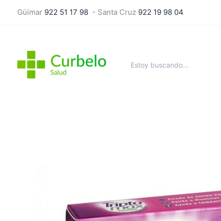
Ir
Güímar
922 51 17 98
- Santa Cruz
922 19 98 04
al
contenido
Buscar
por: