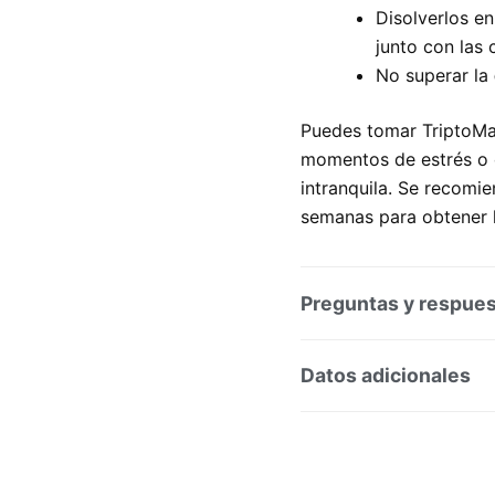
Disolverlos e
junto con las
No superar la
Puedes tomar TriptoMa
momentos de estrés o 
intranquila. Se recomi
semanas para obtener l
Preguntas y respue
Preguntas y respuesta
Datos adicionales
SKU:
202729
Categorí
Marca:
ESTEVE PHARMAC