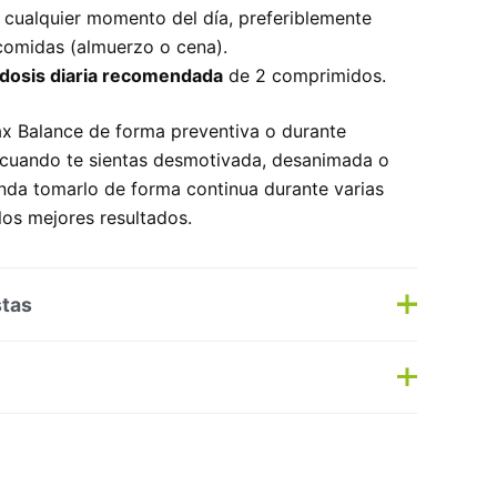
n cualquier momento del día, preferiblemente
 comidas (almuerzo o cena).
dosis diaria recomendada
de 2 comprimidos.
x Balance de forma preventiva o durante
cuando te sientas desmotivada, desanimada o
enda tomarlo de forma continua durante varias
os mejores resultados.
stas
s
Haz una pregunta
as:
Fitoterapia
,
Sueño
Etiqueta:
Nuevo
EUTICALS S.A.