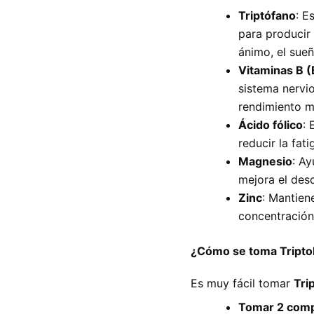
Triptófano
: E
para producir 
ánimo, el sueñ
Vitaminas B (
sistema nervi
rendimiento m
Ácido fólico
: 
reducir la fat
Magnesio
: Ay
mejora el des
Zinc
: Mantien
concentración
¿Cómo se toma Tript
Es muy fácil tomar
Tri
Tomar 2 compr