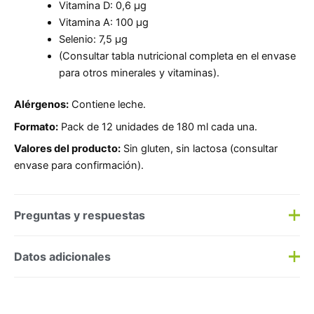
Vitamina D: 0,6 μg
Vitamina A: 100 μg
Selenio: 7,5 μg
(Consultar tabla nutricional completa en el envase
para otros minerales y vitaminas).
Alérgenos:
Contiene leche.
Formato:
Pack de 12 unidades de 180 ml cada una.
Valores del producto:
Sin gluten, sin lactosa (consultar
envase para confirmación).
Preguntas y respuestas
Preguntas y respuestas
Datos adicionales
Haz una
pregunta
SKU:
102847
Categorías:
Adultos
,
Dietética