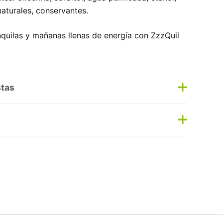
aturales, conservantes.
nquilas y mañanas llenas de energía con ZzzQuil
stas
s
Haz una pregunta
s:
Fitoterapia
,
Sueño
Etiqueta:
Nuevo
MBLE ESPAÑA S.A.
No hay preguntas todavía