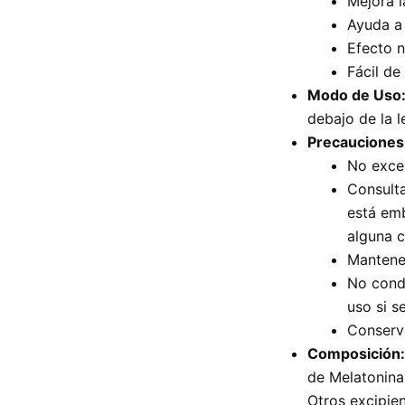
Mejora l
Ayuda a 
Efecto n
Fácil de
Modo de Uso
debajo de la 
Precauciones
No exce
Consulta
está em
alguna 
Mantener
No cond
uso si s
Conserva
Composición:
de Melatonina
Otros excipien