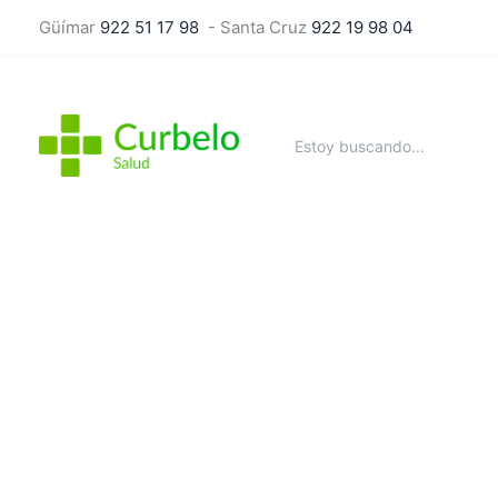
Ir
Güímar
922 51 17 98
- Santa Cruz
922 19 98 04
al
contenido
Buscar
por: