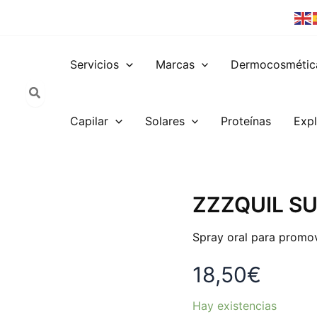
Servicios
Marcas
Dermocosmétic
Capilar
Solares
Proteínas
Expl
ZZZQUIL
ZZZQUIL S
SUEÑO
SPRAY
Spray oral para promov
ORAL
30ML
18,50
€
cantidad
Hay existencias