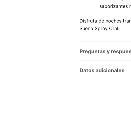
saborizantes n
Disfruta de noches tra
Sueño Spray Oral.
Preguntas y respue
Preguntas y respuesta
Datos adicionales
SKU:
214188
Categoría
Marca:
PROCTER AND GA