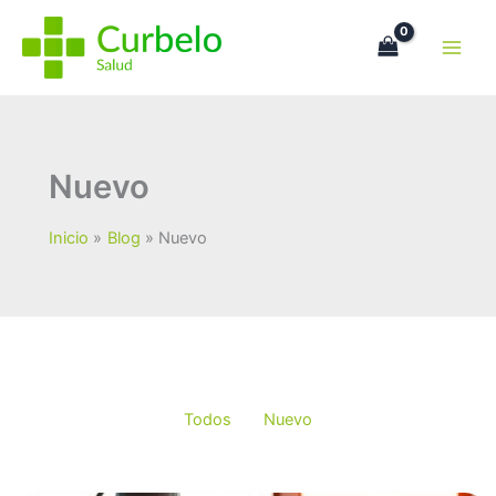
Ir
Filter
al
posts
contenido
by
category
Nuevo
Inicio
Blog
Nuevo
Todos
Nuevo